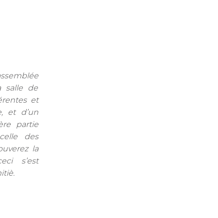
l’assemblée
 salle de
rentes et
, et d’un
re partie
celle des
ouverez la
ci s’est
tiè.