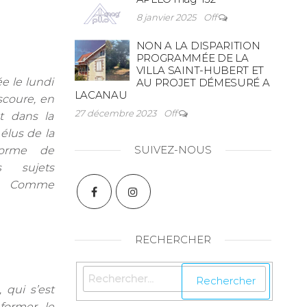
8 janvier 2025
Off
NON A LA DISPARITION
PROGRAMMÉE DE LA
VILLA SAINT-HUBERT ET
e le lundi
AU PROJET DÉMESURÉ A
LACANAU
Escoure, en
27 décembre 2023
Off
t dans la
élus de la
SUIVEZ-NOUS
forme de
s sujets
 Comme
RECHERCHER
qui s’est
former le