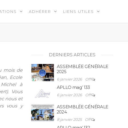
ATIONS
ADHÉRER
LIENS UTILES
DERNIERS ARTICLES
ASSEMBLÉE GÉNÉRALE
u mois de
2025
an, Ecole
6 janvier 2026
Off
 Michel à
APLLO mag’ 133
ert). Vous
6 janvier 2026
Off
ec nous et
rs vous y
ASSEMBLÉE GÉNÉRALE
2024
8 janvier 2025
Off
APLLO mag’ 132