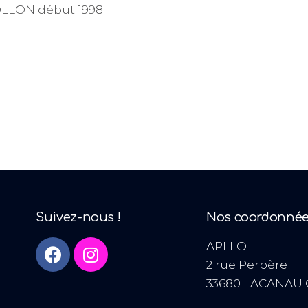
OLLON début 1998
Suivez-nous !
Nos coordonné
APLLO
2 rue Perpère
33680 LACANAU