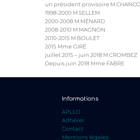
un président provisoire M.CHANC
1998-2000 M.SELLEM
2000-2008 M.MÉNARD
2008-2010 M.MAGNON
2010-2015 M.BOULET
2015 Mme GIRÉ
juillet 2015 – juin 2018 M.CROMBEZ
Depuis juin 2018 Mme FABRE
Informations
APLLO
Adhérer
Contact
Mentions légales