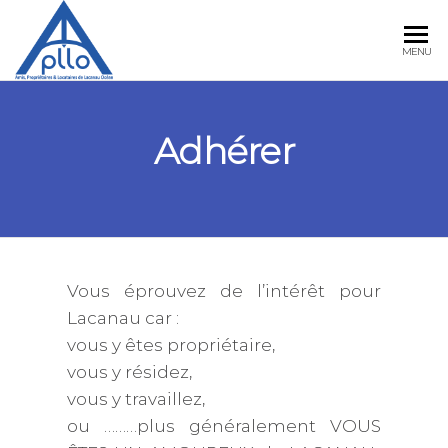
APLLO
MENU
Adhérer
Vous éprouvez de l’intérêt pour
Lacanau car :
vous y êtes propriétaire,
vous y résidez,
vous y travaillez,
ou ………plus généralement VOUS