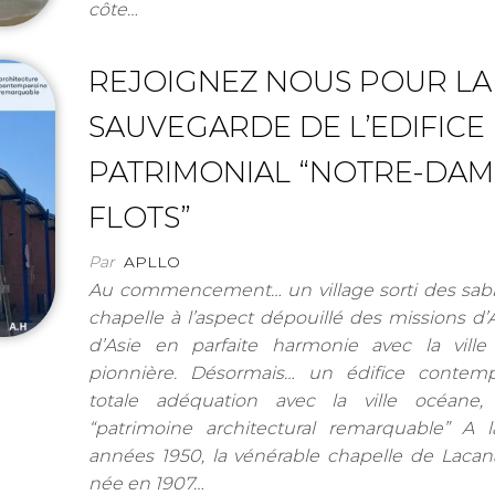
côte…
REJOIGNEZ NOUS POUR LA
SAUVEGARDE DE L’EDIFICE
PATRIMONIAL “NOTRE-DAM
FLOTS”
Par
APLLO
Au commencement… un village sorti des sabl
chapelle à l’aspect dépouillé des missions d’
d’Asie en parfaite harmonie avec la ville 
pionnière. Désormais… un édifice contemp
totale adéquation avec la ville océane, l
“patrimoine architectural remarquable” A l
années 1950, la vénérable chapelle de Laca
née en 1907…