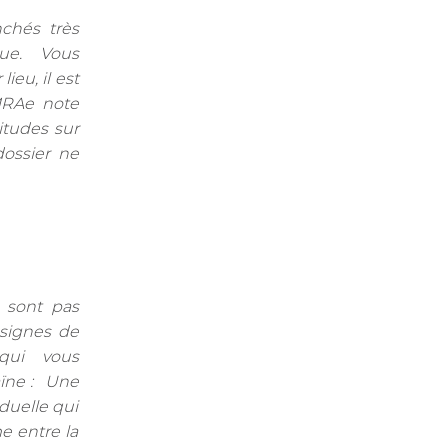
chés très
ue. Vous
ieu, il est
MRAe note
itudes sur
dossier ne
e sont pas
nsignes de
qui vous
aïne : Une
duelle qui
e entre la