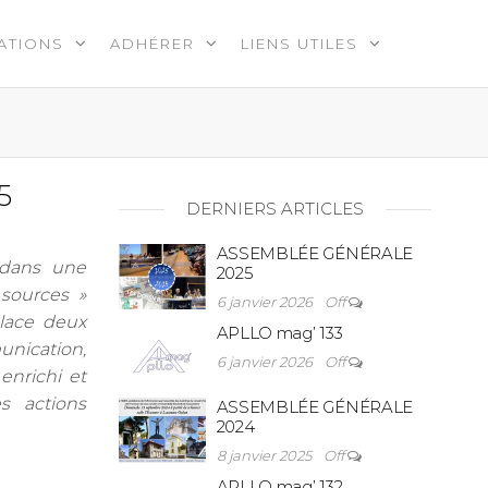
ATIONS
ADHÉRER
LIENS UTILES
5
DERNIERS ARTICLES
ASSEMBLÉE GÉNÉRALE
 dans une
2025
sources »
6 janvier 2026
Off
lace deux
APLLO mag’ 133
nication,
6 janvier 2026
Off
enrichi et
 actions
ASSEMBLÉE GÉNÉRALE
2024
8 janvier 2025
Off
APLLO mag’ 132