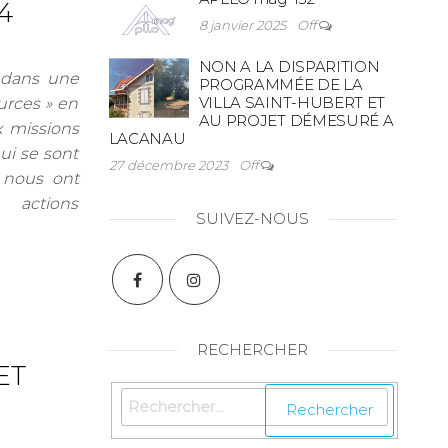
4
8 janvier 2025
Off
NON A LA DISPARITION
 dans une
PROGRAMMÉE DE LA
VILLA SAINT-HUBERT ET
urces » en
AU PROJET DÉMESURÉ A
x missions
LACANAU
ui se sont
27 décembre 2023
Off
t nous ont
actions
SUIVEZ-NOUS
RECHERCHER
ET