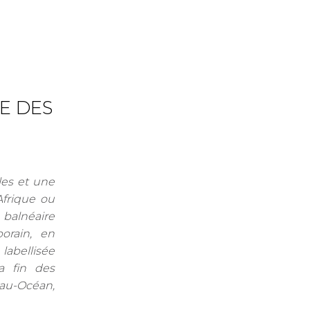
E DES
es et une
Afrique ou
balnéaire
orain, en
abellisée
a fin des
nau-Océan,