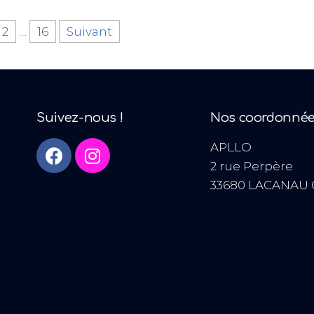
2
…
16
Suivant
Suivez-nous !
Nos coordonné
APLLO
2 rue Perpère
33680 LACANAU