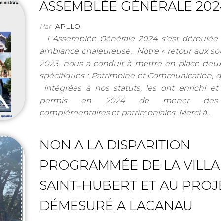
ASSEMBLÉE GÉNÉRALE 202
Par
APLLO
L’Assemblée Générale 2024 s’est déroulée
ambiance chaleureuse. Notre « retour aux so
2023, nous a conduit à mettre en place deu
spécifiques : Patrimoine et Communication, q
intégrées à nos statuts, les ont enrichi e
permis en 2024 de mener des 
complémentaires et patrimoniales. Merci à…
NON A LA DISPARITION
PROGRAMMÉE DE LA VILLA
SAINT-HUBERT ET AU PROJ
DÉMESURÉ A LACANAU