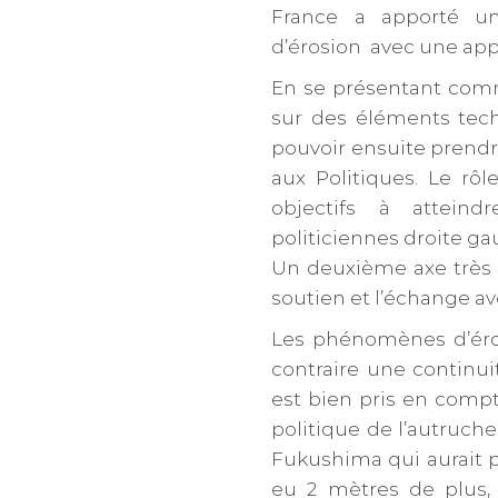
France a apporté u
d’érosion avec une app
En se présentant comme
sur des éléments tec
pouvoir ensuite prendre
aux Politiques. Le rôl
objectifs à attein
politiciennes droite ga
Un deuxième axe très im
soutien et l’échange av
Les phénomènes d’éro
contraire une continui
est bien pris en compte
politique de l’autruche
Fukushima qui aurait pu
eu 2 mètres de plus