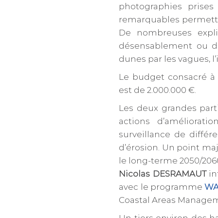
photographies prises
remarquables permettant
De nombreuses expli
désensablement ou de
dunes par les vagues, l
Le budget consacré à c
est de 2.000.000 €.
Les deux grandes part
actions d’améliorat
surveillance de différ
d’érosion. Un point maj
le long-terme 2050/206
Nicolas DESRAMAUT
in
avec le programme
WA
Coastal Areas Managem
Un tiers environ des hab