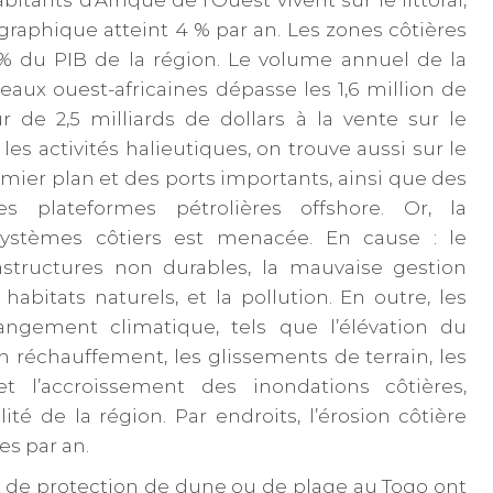
raphique atteint 4 % par an. Les zones côtières
 % du PIB de la région. Le volume annuel de la
eaux ouest-africaines dépasse les 1,6 million de
r de 2,5 milliards de dollars à la vente sur le
es activités halieutiques, on trouve aussi sur le
remier plan et des ports importants, ainsi que des
es plateformes pétrolières offshore. Or, la
systèmes côtiers est menacée. En cause : le
structures non durables, la mauvaise gestion
abitats naturels, et la pollution. En outre, les
gement climatique, tels que l’élévation du
n réchauffement, les glissements de terrain, les
 l’accroissement des inondations côtières,
lité de la région. Par endroits, l’érosion côtière
es par an.
 de protection de dune ou de plage au Togo ont