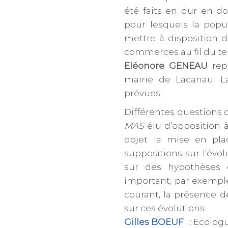
été faits en dur en do
pour lesquels la popu
mettre à disposition d
commerces au fil du t
Eléonore GENEAU
repr
mairie de Lacanau. La
prévues.
Différentes questions 
MAS
élu d’opposition 
objet la mise en pl
suppositions sur l’évo
sur des hypothèses q
important, par exemple,
courant, la présence d
sur ces évolutions.
Gilles BOEUF
: Ecologu