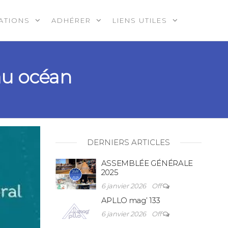
ATIONS
ADHÉRER
LIENS UTILES
au océan
DERNIERS ARTICLES
ASSEMBLÉE GÉNÉRALE
2025
6 janvier 2026
Off
APLLO mag’ 133
6 janvier 2026
Off