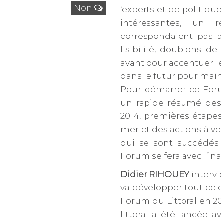
Non
‘experts et de politiqu
intéressantes, un 
correspondaient pas 
lisibilité, doublons d
avant pour accentuer le
dans le futur pour main
Pour démarrer ce For
un rapide résumé des
2014, premières étape
mer et des actions à ven
qui se sont succédés
Forum se fera avec l’i
Didier RIHOUEY
intervi
va développer tout ce q
Forum du Littoral en 20
littoral a été lancée 