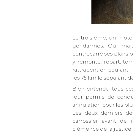
Le troisième, un motoc
gendarmes. Oui mais
contrecarré ses plans 
y remonte, repart, t
rattrapent en courant. I
les 75 km le séparant d
Bien entendu tous ces
leur permis de condu
annulation pour les plu
Les deux derniers dev
carrossier avant de 
clémence de la justice 