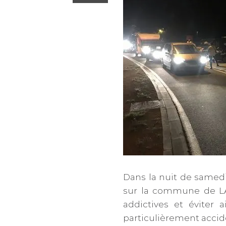
Dans la nuit de samedi
sur la commune de LA
addictives et éviter 
particulièrement acci