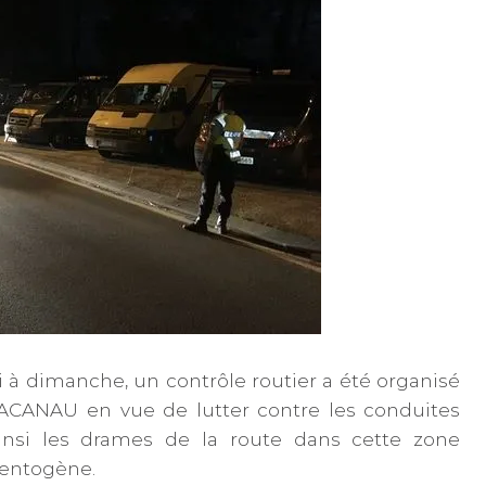
 à dimanche, un contrôle routier a été organisé
CANAU en vue de lutter contre les conduites
ainsi les drames de la route dans cette zone
dentogène.