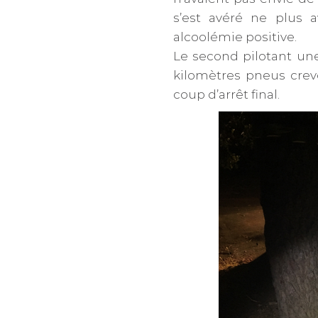
s’est avéré ne plus 
alcoolémie positive.
Le second pilotant un
kilomètres pneus crev
coup d’arrêt final.