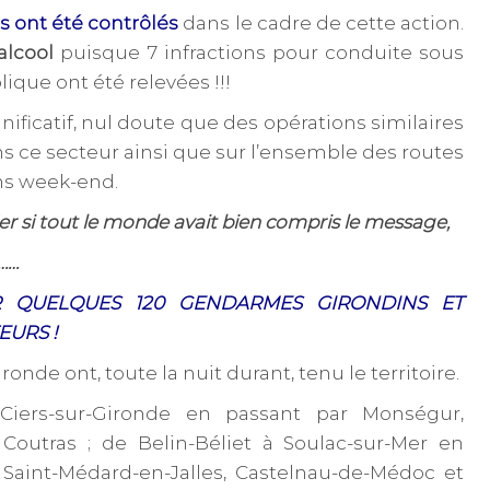
 ont été contrôlés
dans le cadre de cette action.
’alcool
pu
isque 7 infractions pour conduite sous
lique ont été relevées !!!
nificatif, nul doute que des opérations similaires
s ce secteur ainsi que sur l’ensemble des routes
ns week-end.
fier si tout le monde avait bien compris le message,
 ……
 QUELQUES 120 GENDARMES GIRONDINS ET
URS !
nde ont, toute la nuit durant, tenu le territoire.
-Ciers-sur-Gironde en passant par Monségur,
et Coutras ; de Belin-Béliet à Soulac-sur-Mer en
Saint-Médard-en-Jalles, Castelnau-de-Médoc et