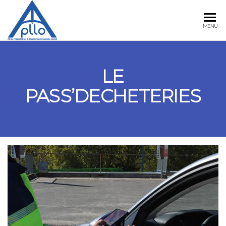
APLLO
MENU
LE
PASS’DECHETERIES